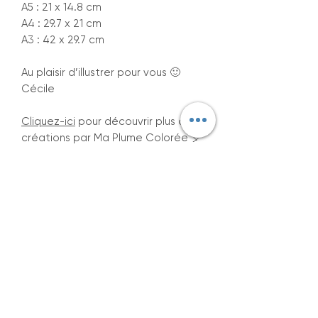
A5 : 21 x 14.8 cm
A4 : 29.7 x 21 cm
A3 : 42 x 29.7 cm
Au plaisir d’illustrer pour vous 🙂
Cécile
Cliquez-ici
pour découvrir plus de
créations par Ma Plume Colorée 🎈
Vous aimerez aussi...
Voir plus
Best seller